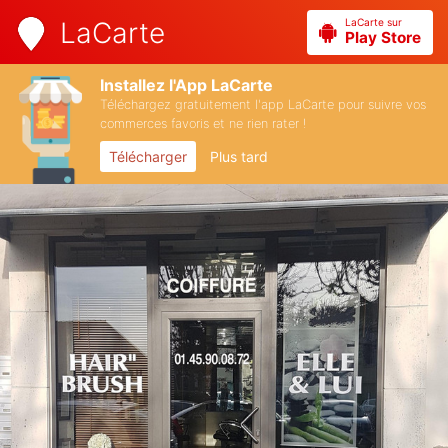
LaCarte sur
LaCarte
Play Store
Installez l'App LaCarte
Téléchargez gratuitement l'app LaCarte pour suivre vos
commerces favoris et ne rien rater !
Télécharger
Plus tard