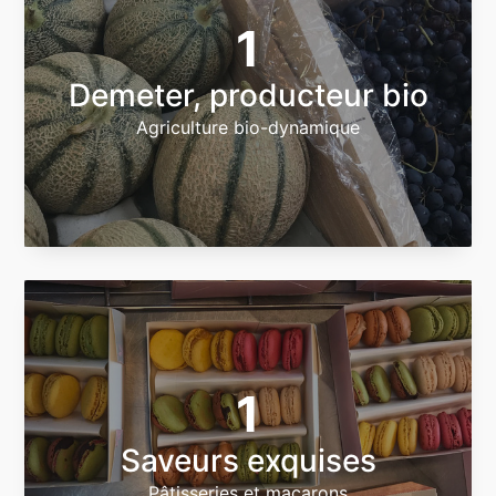
1
Demeter, producteur bio
Agriculture bio-dynamique
1
Saveurs exquises
Pâtisseries et macarons