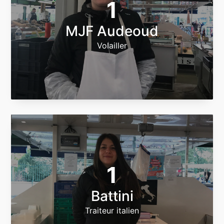
1
MJF Audeoud
Volailler
1
Battini
Traiteur italien