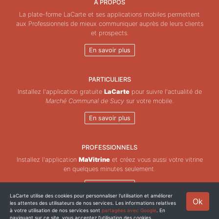
À PROPOS
La plate-forme LaCarte et ses applications mobiles permettent
aux Professionnels de mieux communiquer auprès de leurs clients
et prospects.
En savoir plus
PARTICULIERS
Installez l'application gratuite
LaCarte
pour suivre l'actualité de
Marché Communal de Sucy
sur votre mobile.
En savoir plus
PROFESSIONNELS
Installez l'application
MaVitrine
et créez vous aussi votre vitrine
en quelques minutes seulement.
En savoir plus
LaCarte utilise des cookies pour personnaliser l'utilisation et améliorer
Ok
les attentes des utilisateurs de nos services. Les informations relatives
Copyright © ZeMAP 2026 - Tous droits réservés.
à votre utilisation de nos services sont
partagées avec Google
. En
naviguant sur ce site, vous acceptez l'utilisation des cookies.