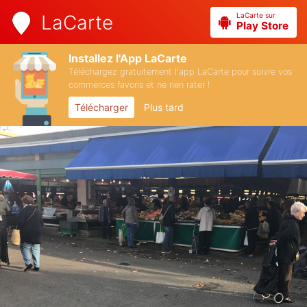
LaCarte sur
LaCarte
Play Store
Installez l'App LaCarte
Téléchargez gratuitement l'app LaCarte pour suivre vos
commerces favoris et ne rien rater !
Télécharger
Plus tard