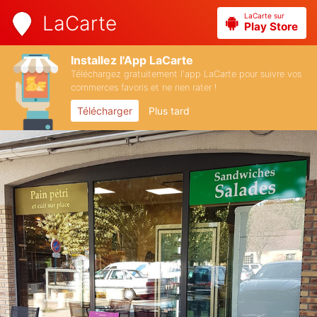
LaCarte sur
LaCarte
Play Store
Installez l'App LaCarte
Téléchargez gratuitement l'app LaCarte pour suivre vos
commerces favoris et ne rien rater !
Télécharger
Plus tard