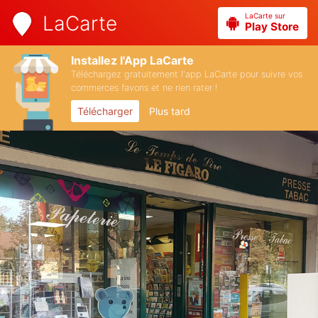
LaCarte sur
LaCarte
Play Store
Installez l'App LaCarte
Téléchargez gratuitement l'app LaCarte pour suivre vos
commerces favoris et ne rien rater !
Télécharger
Plus tard