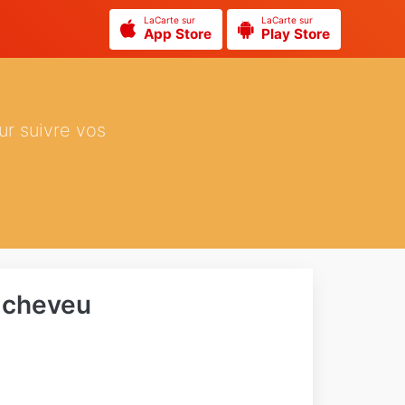
LaCarte sur
LaCarte sur
App Store
Play Store
ur suivre vos
u cheveu