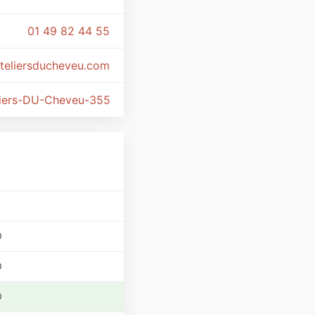
01 49 82 44 55
teliersducheveu.com
iers-DU-Cheveu-355147448269451/
0
0
0