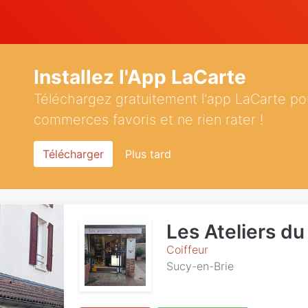
Installez l'App LaCarte
Téléchargez gratuitement l'app LaCarte po
commerces favoris et ne rien rater !
Télécharger
Plus tard
Les Ateliers d
Coiffeur
Sucy-en-Brie