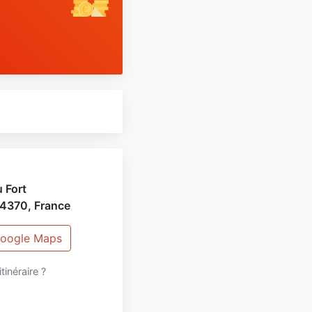
 Fort
4370
,
France
 Google Maps
itinéraire ?