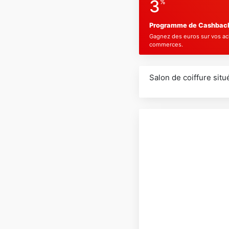
3
%
Programme de Cashback l
Gagnez des euros sur vos a
commerces.
Salon de coiffure situ