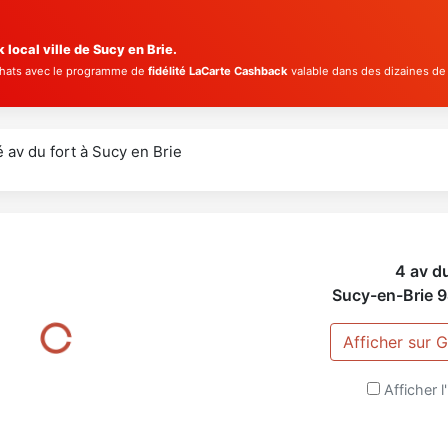
ocal ville de Sucy en Brie.
chats avec le programme de
fidélité LaCarte Cashback
valable dans des dizaines de
é av du fort à Sucy en Brie
4 av du
Sucy-en-Brie
9
Afficher sur
Afficher l'