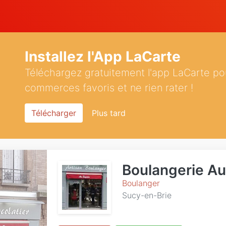
Installez l'App LaCarte
Téléchargez gratuitement l'app LaCarte po
commerces favoris et ne rien rater !
Télécharger
Plus tard
Boulangerie Au
Boulanger
Sucy-en-Brie