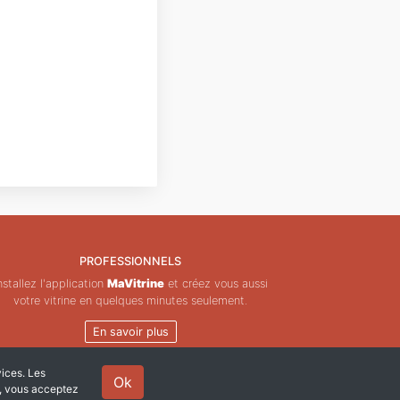
PROFESSIONNELS
nstallez l'application
MaVitrine
et créez vous aussi
votre vitrine en quelques minutes seulement.
En savoir plus
vices. Les
Ok
e, vous acceptez