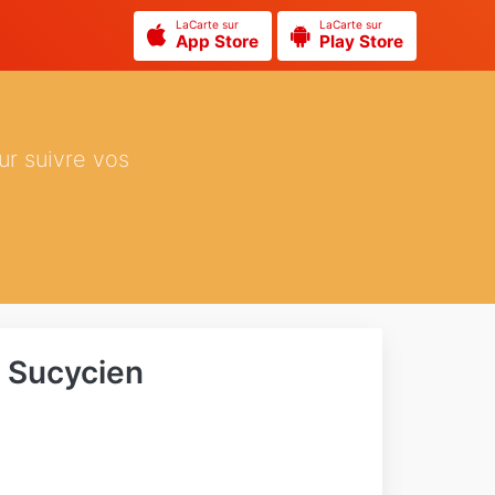
LaCarte sur
LaCarte sur
App Store
Play Store
ur suivre vos
 Sucycien