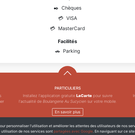
✒️
Chèques
💳
VISA
💳
MasterCard
Facilités
🚗
Parking
PARTICULIERS
s
Installez l'application gratuite
LaCarte
pour suivre
I
uer
l'actualité de
Boulangerie Au Sucycien
sur votre mobile.
En savoir plus
ur personnaliser l'utilisation et améliorer les attentes des utilisateurs de nos ser
Copyright © ZeMAP 2026 - Tous droits réservés.
e utilisation de nos services sont
partagées avec Google
. En naviguant sur ce sit