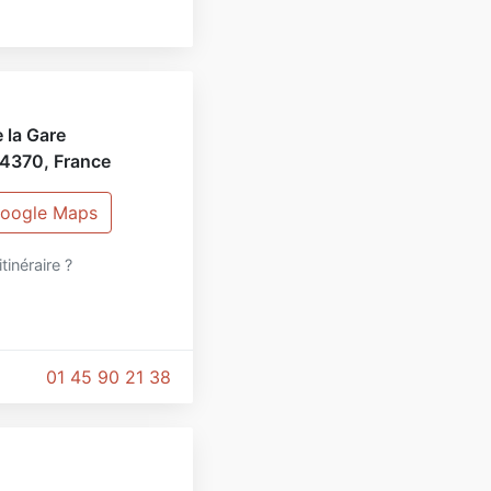
 la Gare
4370
,
France
 Google Maps
itinéraire ?
01 45 90 21 38