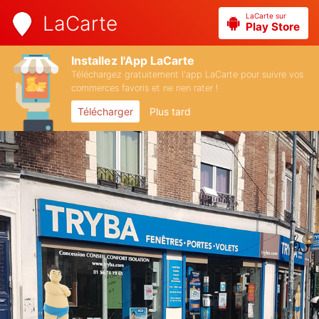
LaCarte sur
LaCarte
Play Store
Installez l'App LaCarte
Téléchargez gratuitement l'app LaCarte pour suivre vos
commerces favoris et ne rien rater !
Télécharger
Plus tard