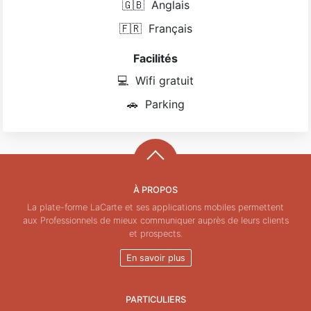
🇬🇧
Anglais
🇫🇷
Français
Facilités
💻
Wifi gratuit
🚗
Parking
À PROPOS
La plate-forme LaCarte et ses applications mobiles permettent
aux Professionnels de mieux communiquer auprès de leurs clients
et prospects.
En savoir plus
PARTICULIERS