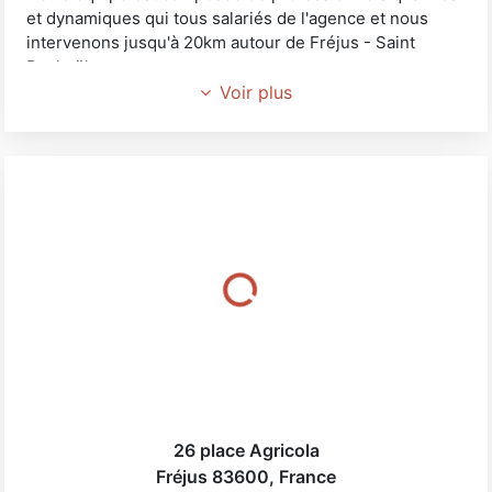
et dynamiques qui tous salariés de l'agence et nous
intervenons jusqu'à 20km autour de Fréjus - Saint
Raphaël.
Guillaume Marcy, le responsable de l'agence se fera un
Voir plus
plaisir de vous accueillir à l'agence et/ou de se déplacer
chez vous pour établir des devis détaillés.
26 place Agricola
Fréjus
83600
,
France