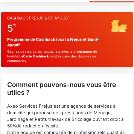
CASHBACK FRÉJUS & ST-AYGULF
5
%
Programme de Cashback local à Fréjus et Saint-
Aygulf.
Gagnez des euros sur vos achats avec le programme de
fidélité LaCarte Cashback
valable dans des dizaines de
commerces.
Comment pouvons-nous vous être
utiles ?
Axeo Services Fréjus est une agence de services à
domicile qui propose des prestations de Ménage,
Jardinage et Petits travaux de Bricolage ouvrant droit à
50%de réduction fiscale.
Notre équipe est composée de professionnels qualifiés