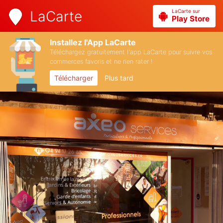
LaCarte sur
LaCarte
Play Store
Installez l'App LaCarte
Téléchargez gratuitement l'app LaCarte pour suivre vos
commerces favoris et ne rien rater !
Télécharger
Plus tard