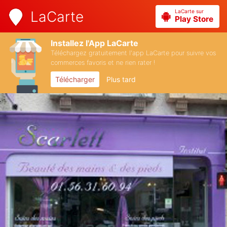
LaCarte sur
LaCarte
Play Store
Installez l'App LaCarte
Téléchargez gratuitement l'app LaCarte pour suivre vos
commerces favoris et ne rien rater !
Télécharger
Plus tard