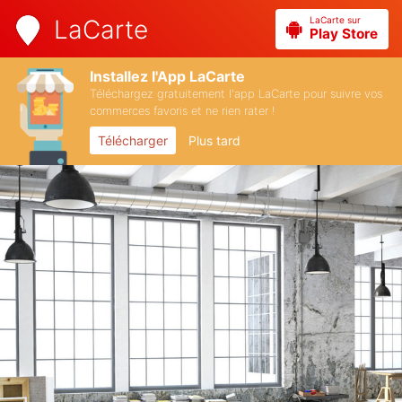
LaCarte sur
LaCarte
Play Store
Installez l'App LaCarte
Téléchargez gratuitement l'app LaCarte pour suivre vos
commerces favoris et ne rien rater !
Télécharger
Plus tard