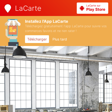
LaCarte sur
LaCarte
Play Store
Installez l'App LaCarte
Téléchargez gratuitement l'app LaCarte pour suivre vos
commerces favoris et ne rien rater !
Télécharger
Plus tard