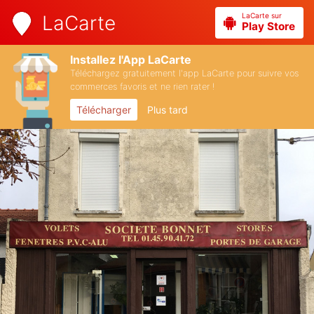
LaCarte sur
LaCarte
Play Store
Installez l'App LaCarte
Téléchargez gratuitement l'app LaCarte pour suivre vos
commerces favoris et ne rien rater !
Télécharger
Plus tard