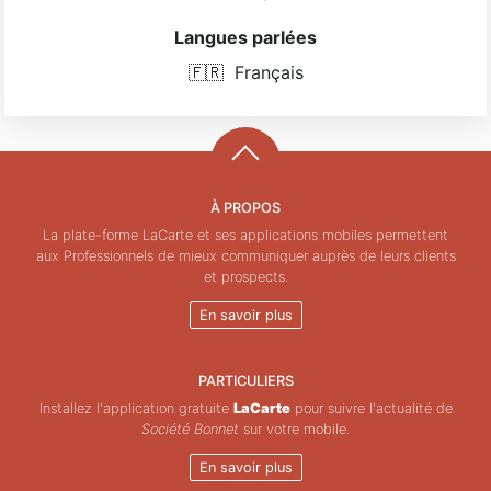
Langues parlées
🇫🇷
Français
À PROPOS
La plate-forme LaCarte et ses applications mobiles permettent
aux Professionnels de mieux communiquer auprès de leurs clients
et prospects.
En savoir plus
PARTICULIERS
Installez l'application gratuite
LaCarte
pour suivre l'actualité de
Société Bonnet
sur votre mobile.
En savoir plus