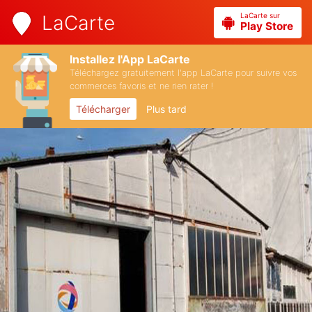
LaCarte sur
LaCarte
Play Store
Installez l'App LaCarte
Téléchargez gratuitement l'app LaCarte pour suivre vos
commerces favoris et ne rien rater !
Télécharger
Plus tard