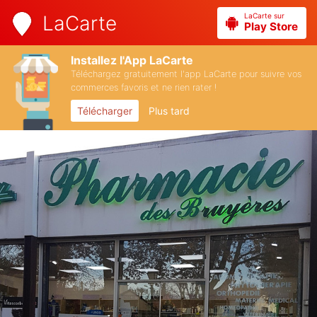
LaCarte sur
LaCarte
Play Store
Installez l'App LaCarte
Téléchargez gratuitement l'app LaCarte pour suivre vos
commerces favoris et ne rien rater !
Télécharger
Plus tard