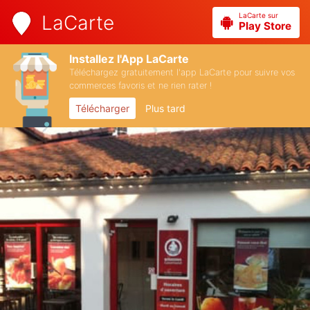
LaCarte sur
LaCarte
Play Store
Installez l'App LaCarte
Téléchargez gratuitement l'app LaCarte pour suivre vos
commerces favoris et ne rien rater !
Télécharger
Plus tard