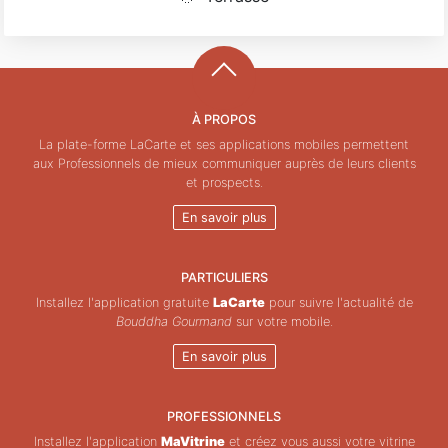
À PROPOS
La plate-forme LaCarte et ses applications mobiles permettent
aux Professionnels de mieux communiquer auprès de leurs clients
et prospects.
En savoir plus
PARTICULIERS
Installez l'application gratuite
LaCarte
pour suivre l'actualité de
Bouddha Gourmand
sur votre mobile.
En savoir plus
PROFESSIONNELS
Installez l'application
MaVitrine
et créez vous aussi votre vitrine