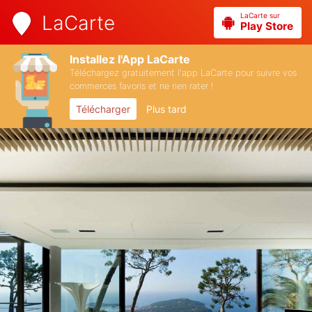
LaCarte sur
LaCarte
Play Store
Installez l'App LaCarte
Téléchargez gratuitement l'app LaCarte pour suivre vos
commerces favoris et ne rien rater !
Télécharger
Plus tard