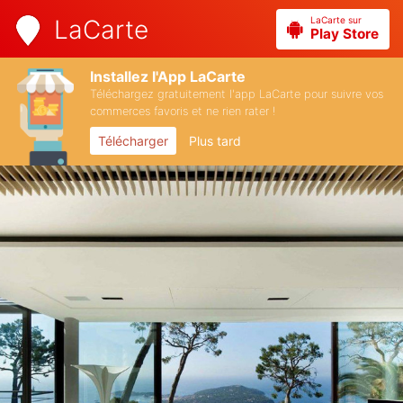
LaCarte sur
LaCarte
Play Store
Installez l'App LaCarte
Téléchargez gratuitement l'app LaCarte pour suivre vos
commerces favoris et ne rien rater !
Télécharger
Plus tard