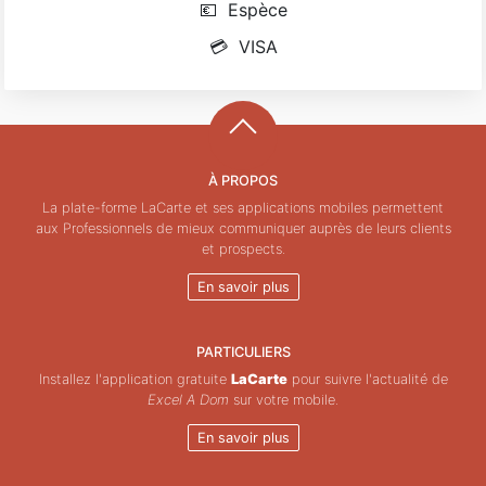
💶
Espèce
💳
VISA
À PROPOS
La plate-forme LaCarte et ses applications mobiles permettent
aux Professionnels de mieux communiquer auprès de leurs clients
et prospects.
En savoir plus
PARTICULIERS
Installez l'application gratuite
LaCarte
pour suivre l'actualité de
Excel A Dom
sur votre mobile.
En savoir plus