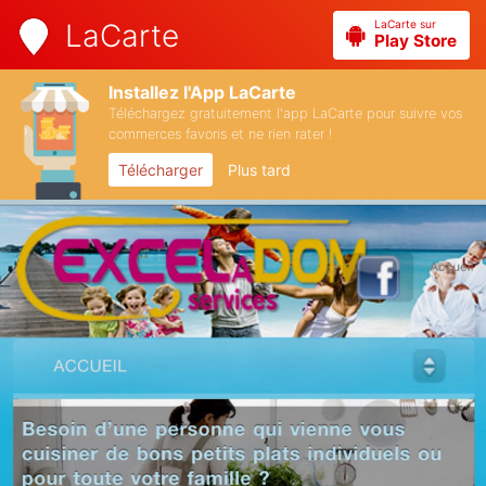
LaCarte sur
LaCarte
Play Store
Installez l'App LaCarte
Téléchargez gratuitement l'app LaCarte pour suivre vos
commerces favoris et ne rien rater !
Télécharger
Plus tard