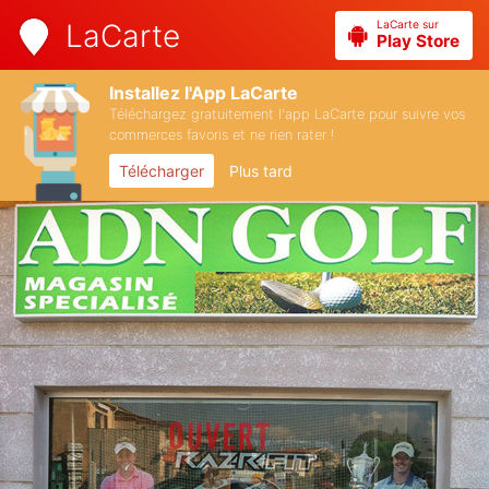
LaCarte sur
LaCarte
Play Store
Installez l'App LaCarte
Téléchargez gratuitement l'app LaCarte pour suivre vos
commerces favoris et ne rien rater !
Télécharger
Plus tard