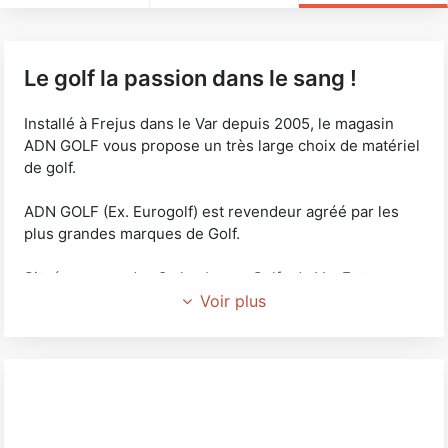
Le golf la passion dans le sang !
Installé à Frejus dans le Var depuis 2005, le magasin
ADN GOLF vous propose un très large choix de matériel
de golf.
ADN GOLF (Ex. Eurogolf) est revendeur agréé par les
plus grandes marques de Golf.
Situé au cœur des 8 plus beaux Golfs du Var Est :
- Valescure, L’Esterel, St Maxime, Roquebrune (5 km en
Voir plus
moyenne)
- St Endréol, Terre Blanche, Beauvallon, Gassin à 25 mn.
Vous serez accueillis au magasin (d’une surface de plus
de 250 m2 pour votre matériel de Golf) par 2
professionnels du Golf (25 ans expérience) Remy et