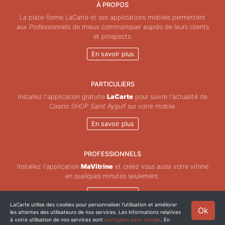
À PROPOS
La plate-forme LaCarte et ses applications mobiles permettent
aux Professionnels de mieux communiquer auprès de leurs clients
et prospects.
En savoir plus
PARTICULIERS
Installez l'application gratuite
LaCarte
pour suivre l'actualité de
Casino SHOP Saint Aygulf
sur votre mobile.
En savoir plus
PROFESSIONNELS
Installez l'application
MaVitrine
et créez vous aussi votre vitrine
en quelques minutes seulement.
En savoir plus
LaCarte utilise des cookies pour personnaliser l'utilisation et améliorer
Ok
les attentes des utilisateurs de nos services. Les informations relatives
Copyright © ZeMAP 2026 - Tous droits réservés.
à votre utilisation de nos services sont
partagées avec Google
. En