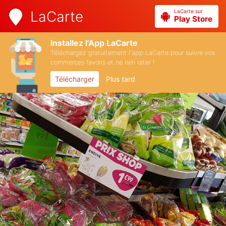
LaCarte sur
LaCarte
Play Store
Installez l'App LaCarte
Téléchargez gratuitement l'app LaCarte pour suivre vos
commerces favoris et ne rien rater !
Télécharger
Plus tard