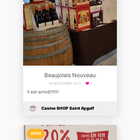
Beaujolais Nouveau
16 NOVEMBRE 2017
1
Il est arrivé!!!!!!!
Casino SHOP Saint Aygulf
ACTU