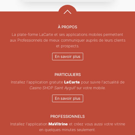
À PROPOS
La plate-forme LaCarte et ses applications mobiles permettent
aux Professionnels de mieux communiquer auprès de leurs clients
et prospects.
En savoir plus
PARTICULIERS
Installez l'application gratuite
LaCarte
pour suivre l'actualité de
Casino SHOP Saint Aygulf
sur votre mobile.
En savoir plus
PROFESSIONNELS
Installez l'application
MaVitrine
et créez vous aussi votre vitrine
en quelques minutes seulement.