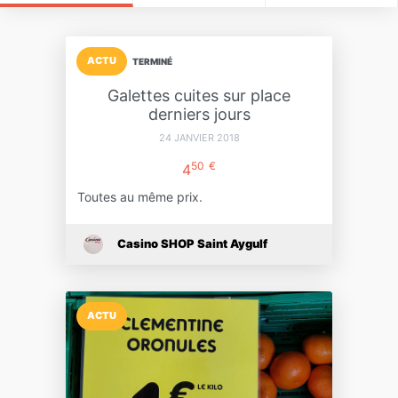
ACTU
TERMINÉ
Galettes cuites sur place
derniers jours
24 JANVIER 2018
50
€
4
Toutes au même prix.
Casino SHOP Saint Aygulf
ACTU