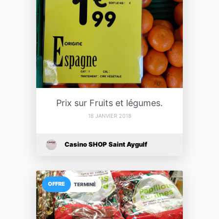
Prix sur Fruits et légumes.
18 JANVIER 2018
Casino SHOP Saint Aygulf
OFFRE
TERMINÉ