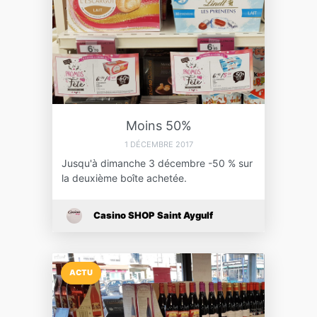
Moins 50%
1 DÉCEMBRE 2017
Jusqu'à dimanche 3 décembre -50 % sur
la deuxième boîte achetée.
Casino SHOP Saint Aygulf
ACTU