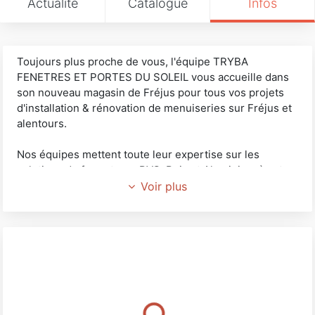
Actualité
Catalogue
Infos
Toujours plus proche de vous, l'équipe TRYBA
FENETRES ET PORTES DU SOLEIL vous accueille dans
son nouveau magasin de Fréjus pour tous vos projets
d'installation & rénovation de menuiseries sur Fréjus et
alentours.
Nos équipes mettent toute leur expertise sur les
solutions de fermetures PVC, Bois et Aluminium à votre
service : fenêtres, portes-fenêtres, baies coulissantes,
Voir plus
volets roulants et battants, stores extérieurs et
intérieurs, porte d'entrée et de garage, portails et
portillons.
Avec plus 30 ans d’expérience sur le département du
Var, nos techniciens conseils sont là pour étudier avec
vous la solution la mieux adaptée au meilleur prix sur
les secteurs de Fréjus, Agay-Anthéor, Puget-sur-