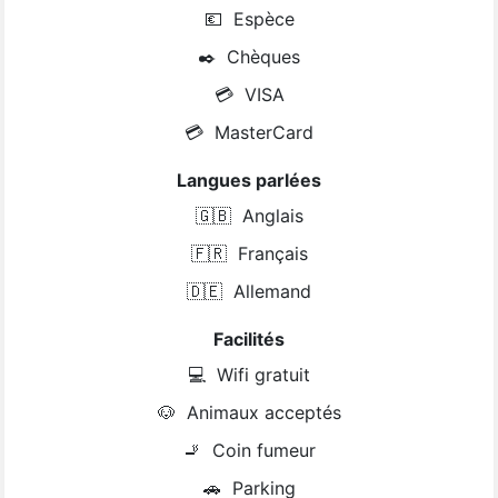
💶
Espèce
✒️
Chèques
💳
VISA
💳
MasterCard
Langues parlées
🇬🇧
Anglais
🇫🇷
Français
🇩🇪
Allemand
Facilités
💻
Wifi gratuit
🐶
Animaux acceptés
🚬
Coin fumeur
🚗
Parking