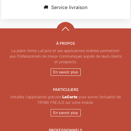
🚚
Service livraison
À PROPOS
La plate-forme LaCarte et ses applications mobiles permettent
aux Professionnels de mieux communiquer auprès de leurs clients
et prospects.
En savoir plus
PARTICULIERS
Installez l'application gratuite
LaCarte
pour suivre l'actualité de
TRYBA FREJUS
sur votre mobile.
En savoir plus
PROFESSIONNELS