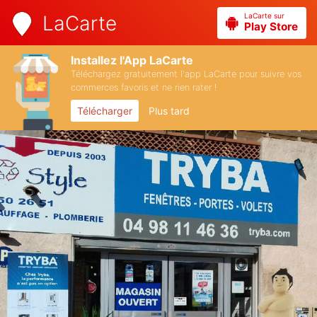
LaCarte sur
LaCarte
Play Store
Installez l'App LaCarte
Téléchargez gratuitement l'app LaCarte pour suivre vos
commerces favoris et ne rien rater !
Télécharger
Plus tard