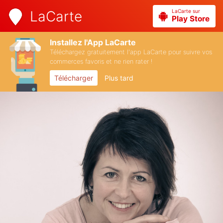
LaCarte sur
LaCarte
Play Store
Installez l'App LaCarte
Téléchargez gratuitement l'app LaCarte pour suivre vos
commerces favoris et ne rien rater !
Télécharger
Plus tard