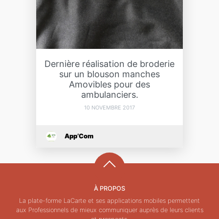
Dernière réalisation de broderie
sur un blouson manches
Amovibles pour des
ambulanciers.
10 NOVEMBRE 2017
App’Com
À PROPOS
La plate-forme LaCarte et ses applications mobiles permettent
aux Professionnels de mieux communiquer auprès de leurs clients