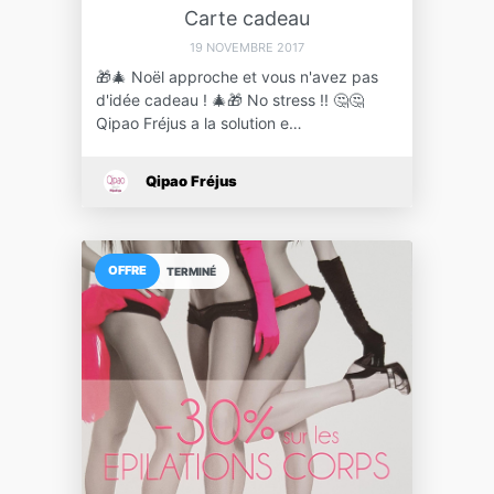
Carte cadeau
19 NOVEMBRE 2017
🎁🎄 Noël approche et vous n'avez pas
d'idée cadeau ! 🎄🎁 No stress !! 🤔🤔
Qipao Fréjus a la solution e…
Qipao Fréjus
OFFRE
TERMINÉ