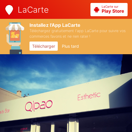
LaCarte sur
LaCarte
Play Store
Installez l'App LaCarte
Téléchargez gratuitement l'app LaCarte pour suivre vos
commerces favoris et ne rien rater !
Télécharger
Plus tard