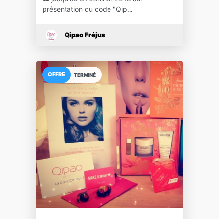
présentation du code "Qip…
Qipao Fréjus
OFFRE
TERMINÉ