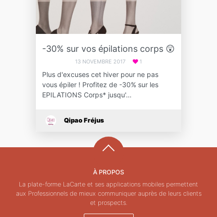
-30% sur vos épilations corps 😲
13 NOVEMBRE 2017
1
Plus d'excuses cet hiver pour ne pas
vous épiler ! Profitez de -30% sur les
EPILATIONS Corps* jusqu'…
Qipao Fréjus
À PROPOS
La plate-forme LaCarte et ses applications mobiles permettent
aux Professionnels de mieux communiquer auprès de leurs clients
et prospects.