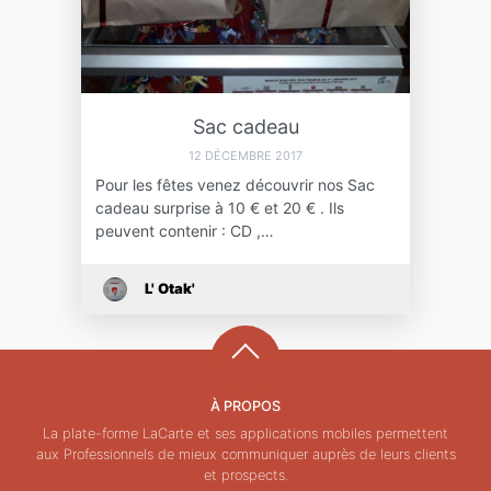
Sac cadeau
12 DÉCEMBRE 2017
Pour les fêtes venez découvrir nos Sac
cadeau surprise à 10 € et 20 € . Ils
peuvent contenir : CD ,…
L' Otak'
À PROPOS
La plate-forme LaCarte et ses applications mobiles permettent
aux Professionnels de mieux communiquer auprès de leurs clients
et prospects.