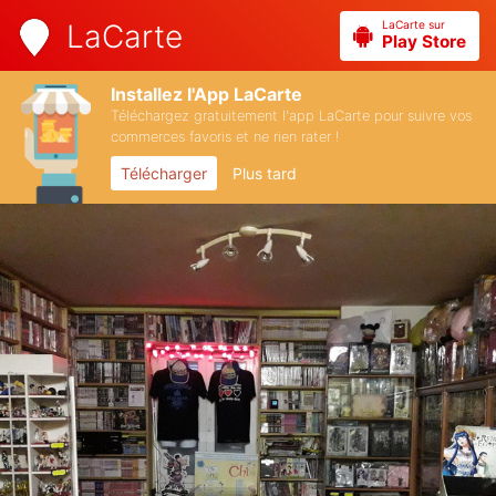
LaCarte sur
LaCarte
Play Store
Installez l'App LaCarte
Téléchargez gratuitement l'app LaCarte pour suivre vos
commerces favoris et ne rien rater !
Télécharger
Plus tard