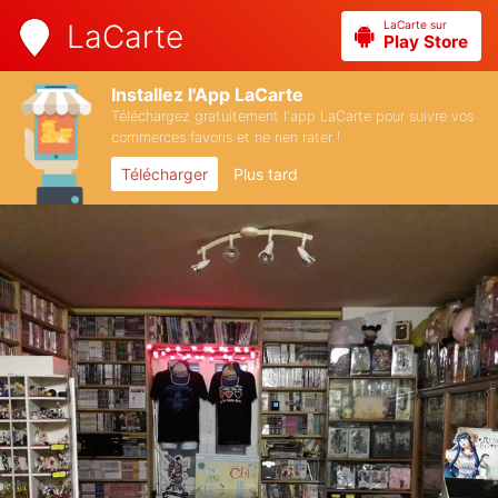
LaCarte sur
LaCarte
Play Store
Installez l'App LaCarte
Téléchargez gratuitement l'app LaCarte pour suivre vos
commerces favoris et ne rien rater !
Télécharger
Plus tard