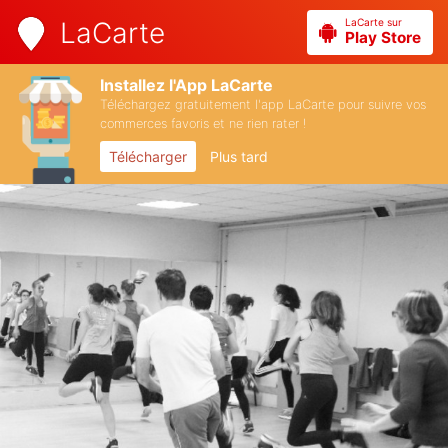
LaCarte sur
LaCarte
Play Store
Installez l'App LaCarte
Téléchargez gratuitement l'app LaCarte pour suivre vos
commerces favoris et ne rien rater !
Télécharger
Plus tard