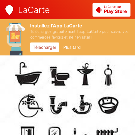
LaCarte sur
LaCarte
Play Store
Installez l'App LaCarte
Téléchargez gratuitement l'app LaCarte pour suivre vos
commerces favoris et ne rien rater !
Télécharger
Plus tard