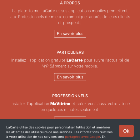
À PROPOS
La plate-forme LaCarte et ses applications mobiles permettent
aux Professionnels de mieux communiquer auprès de leurs clients
et prospects.
En savoir plus
PARTICULIERS
Installez l'application gratuite
LaCarte
pour suivre l'actualité de
WP Bâtiment
sur votre mobile.
En savoir plus
PROFESSIONNELS
Installez l'application
MaVitrine
et créez vous aussi votre vitrine
en quelques minutes seulement.
En savoir plus
LaCarte utilise des cookies pour personnaliser l'utilisation et améliorer
Ok
les attentes des utilisateurs de nos services. Les informations relatives
Copyright © ZeMAP 2026 - Tous droits réservés.
à votre utilisation de nos services sont
partagées avec Google
. En