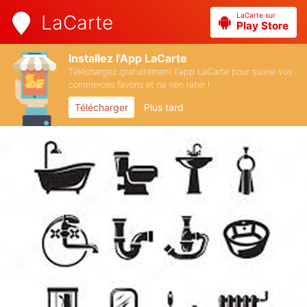
LaCarte sur
LaCarte
Play Store
Installez l'App LaCarte
Téléchargez gratuitement l'app LaCarte pour suivre vos
commerces favoris et ne rien rater !
Télécharger
Plus tard