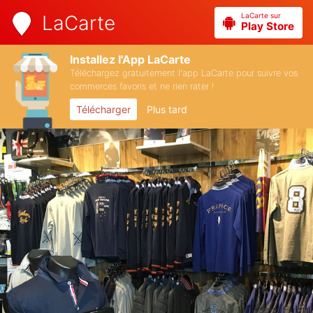
LaCarte sur
LaCarte
Play Store
Installez l'App LaCarte
Téléchargez gratuitement l'app LaCarte pour suivre vos
commerces favoris et ne rien rater !
Télécharger
Plus tard