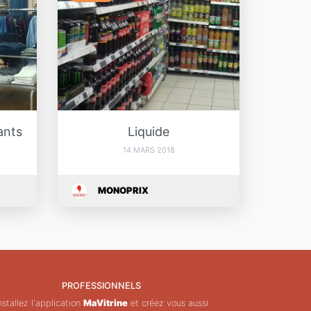
ants
Liquide
14 MARS 2018
MONOPRIX
PROFESSIONNELS
nstallez l'application
MaVitrine
et créez vous aussi