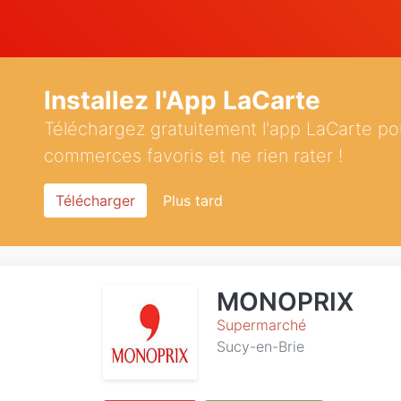
Installez l'App LaCarte
Téléchargez gratuitement l'app LaCarte po
commerces favoris et ne rien rater !
Télécharger
Plus tard
MONOPRIX
Supermarché
Sucy-en-Brie