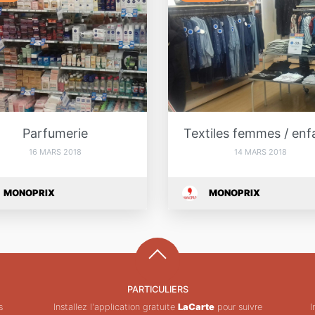
Parfumerie
Textiles femmes / enf
16 MARS 2018
14 MARS 2018
MONOPRIX
MONOPRIX
PARTICULIERS
s
Installez l'application gratuite
LaCarte
pour suivre
I