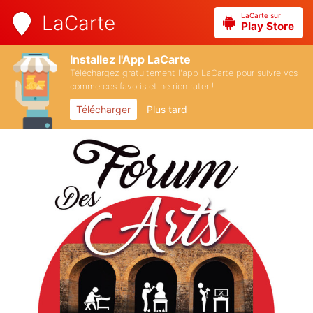
LaCarte sur
LaCarte
Play Store
Installez l'App LaCarte
Téléchargez gratuitement l'app LaCarte pour suivre vos
commerces favoris et ne rien rater !
Télécharger
Plus tard