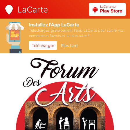
LaCarte sur
LaCarte
Play Store
Installez l'App LaCarte
Téléchargez gratuitement l'app LaCarte pour suivre vos
commerces favoris et ne rien rater !
Télécharger
Plus tard