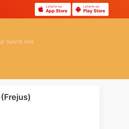
LaCarte sur
LaCarte sur
App Store
Play Store
ur suivre vos
 (Frejus)