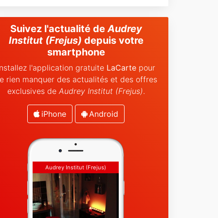
Suivez l'actualité de
Audrey
Institut (Frejus)
depuis votre
smartphone
Installez l'application gratuite
LaCarte
pour
e rien manquer des actualités et des offres
exclusives de
Audrey Institut (Frejus)
.
iPhone
Android
Audrey Institut (Frejus)