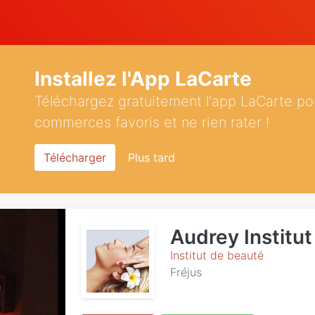
Installez l'App LaCarte
Téléchargez gratuitement l'app LaCarte po
commerces favoris et ne rien rater !
Télécharger
Plus tard
Audrey Institut
Institut de beauté
Fréjus