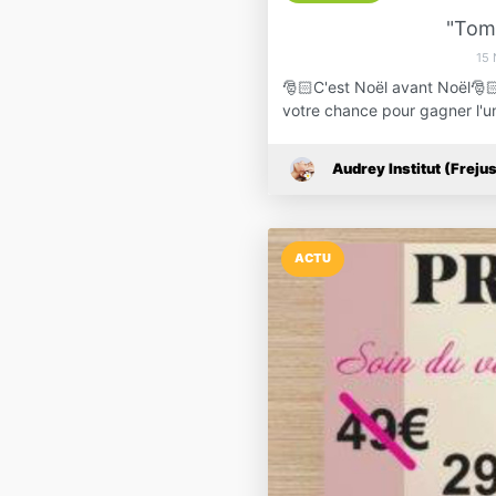
"Tom
15
🎅🏻C'est Noël avant Noël🎅
votre chance pour gagner l'
Audrey Institut (Freju
ACTU