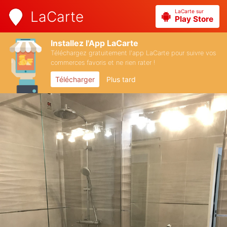
LaCarte sur
LaCarte
Play Store
Installez l'App LaCarte
Téléchargez gratuitement l'app LaCarte pour suivre vos
commerces favoris et ne rien rater !
Télécharger
Plus tard