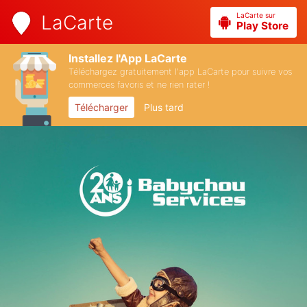
LaCarte sur
LaCarte
Play Store
Installez l'App LaCarte
Téléchargez gratuitement l'app LaCarte pour suivre vos
commerces favoris et ne rien rater !
Télécharger
Plus tard