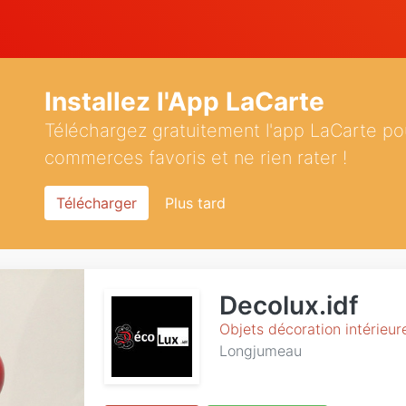
Installez l'App LaCarte
Téléchargez gratuitement l'app LaCarte po
commerces favoris et ne rien rater !
Télécharger
Plus tard
Decolux.idf
Objets décoration intérieur
Longjumeau