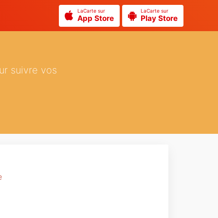
LaCarte sur
LaCarte sur
App Store
Play Store
ur suivre vos
e