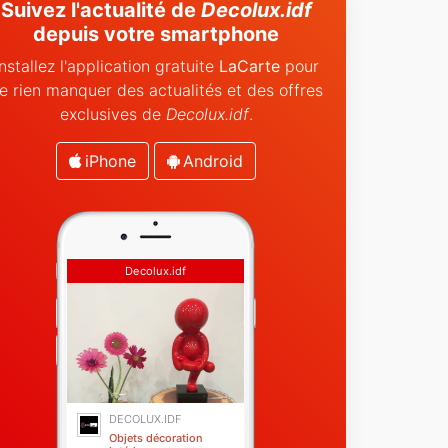
Suivez l'actualité de
Decolux.idf
depuis votre smartphone
Installez l'application gratuite
LaCarte
pour
e rien manquer des actualités et des offres
exclusives de
Decolux.idf
.
iPhone
Android
Decolux.idf
DECOLUX.IDF
Objets décoration