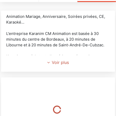
Animation Mariage, Anniversaire, Soirées privées, CE,
Karaoké...
L'entreprise Karanim CM Animation est basée à 30
minutes du centre de Bordeaux, à 20 minutes de
Libourne et à 20 minutes de Saint-André-De-Cubzac.
Karanim possède toute l'expérience nécessaire pour
animer votre mariage, anniversaire, comité entreprise...
Voir plus
Nous pouvons aussi vous proposer une karaoké avec
un catalogue de plusieurs milliers de titres français et
étrangers.
Particuliers ou professionnels, nous avons l'animation
qu'il vous faut.
Les devis sont gratuits et personnalisés accompagnés
de conditions générales de vente claires.