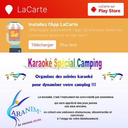
LaCarte sur
LaCarte
Play Store
Installez l'App LaCarte
Téléchargez gratuitement l'app LaCarte pour suivre vos
commerces favoris et ne rien rater !
Télécharger
Plus tard