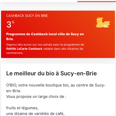
CASHBACK SUCY EN BRIE
3
%
Programme de Cashback local ville de Sucy en
Brie.
Gagnez des euros sur vos achats avec le programme de
fidélité LaCarte Cashback
valable dans des dizaines de
commerces.
Le meilleur du bio à Sucy-en-Brie
O'BIO, votre nouvelle boutique bio, au centre de Sucy-
en-Brie.
Vous propose un large choix de :
fruits et légumes,
une dizaine de variétés de café,