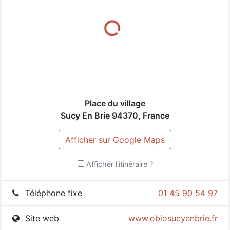
apporter satisfaction... à bientôt
Cordialement. toute l'équipe O'bio sucy😁😁
😁
YAHYA
(
5
/
5
)
Très beau magasin 👌 Des paniers légumes Bio
Place du village
composés de produits locaux qui sentent la
Sucy En Brie
94370
,
France
fraîcheur ! Au top.
Afficher sur Google Maps
Afficher l'itinéraire ?
Téléphone fixe
01 45 90 54 97
Pour ajouter votre commentaire ou en voir
plus, installez l'application LaCarte !
Site web
www.obiosucyenbrie.fr
LaCarte sur