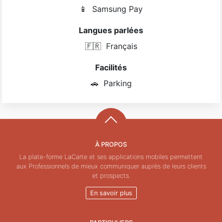
📱
Samsung Pay
Langues parlées
🇫🇷
Français
Facilités
🚗
Parking
À PROPOS
La plate-forme LaCarte et ses applications mobiles permettent
aux Professionnels de mieux communiquer auprès de leurs clients
et prospects.
En savoir plus