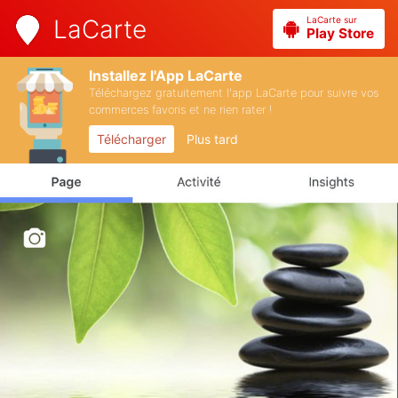
LaCarte sur
LaCarte
Play Store
Installez l'App LaCarte
Téléchargez gratuitement l'app LaCarte pour suivre vos
commerces favoris et ne rien rater !
Télécharger
Plus tard