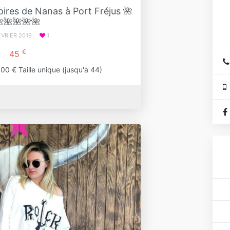
ires de Nanas à Port Fréjus 🌺
🌺🌺🌺🌺
ÉVRIER 2019
1
€
45
00 € Taille unique (jusqu'à 44)