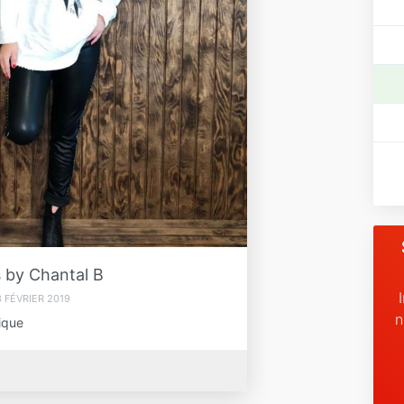
 by Chantal B
3 FÉVRIER 2019
n
ique