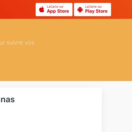
LaCarte sur
LaCarte sur
App Store
Play Store
ur suivre vos
anas