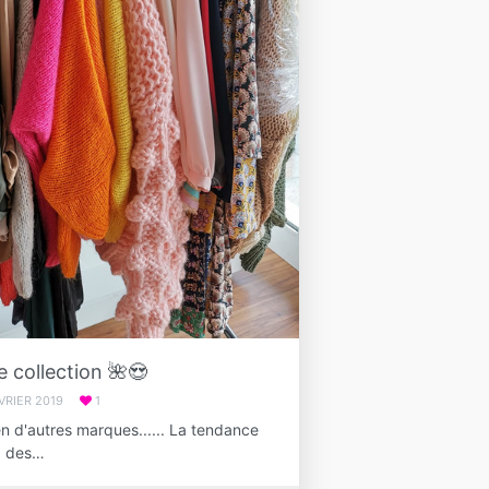
e collection 🌺😍
ÉVRIER 2019
1
n d'autres marques...... La tendance
s, des…