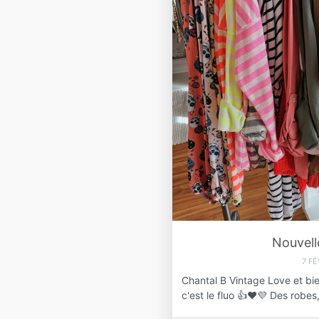
Nouvell
7 F
Chantal B Vintage Love et bie
c'est le fluo 👍❤️💜 Des robe