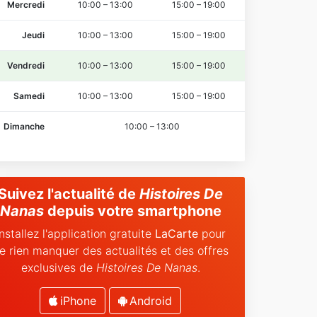
Mercredi
10:00
–
13:00
15:00
–
19:00
Jeudi
10:00
–
13:00
15:00
–
19:00
Vendredi
10:00
–
13:00
15:00
–
19:00
Samedi
10:00
–
13:00
15:00
–
19:00
Dimanche
10:00
–
13:00
Suivez l'actualité de
Histoires De
Nanas
depuis votre smartphone
Installez l'application gratuite
LaCarte
pour
e rien manquer des actualités et des offres
exclusives de
Histoires De Nanas
.
iPhone
Android