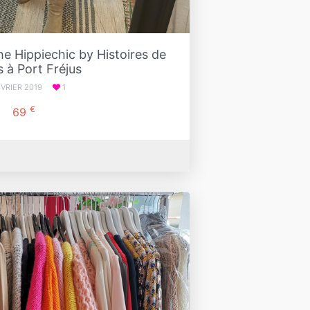
e Hippiechic by Histoires de
 à Port Fréjus
ÉVRIER 2019
1
€
69