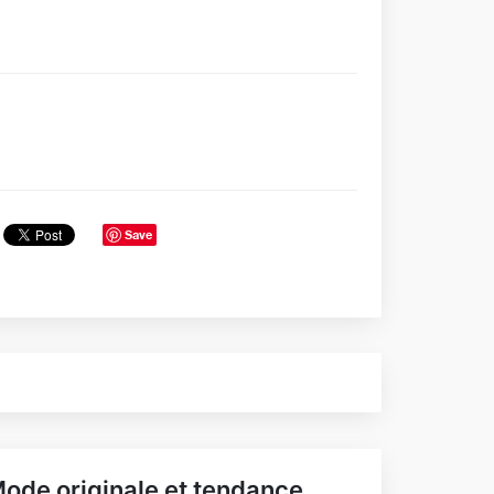
Save
ode originale et tendance