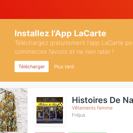
Installez l'App LaCarte
Téléchargez gratuitement l'app LaCarte po
commerces favoris et ne rien rater !
Télécharger
Plus tard
Histoires De N
Vêtements femme
Fréjus