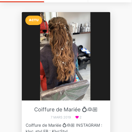
ACTU
Coiffure de Mariée 💍👰🏼
7 MARS 2019
2
Coiffure de Mariée 💍👰🏼 INSTAGRAM :
klyc_styl FB : KlycStyl