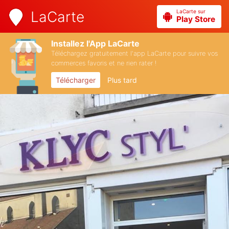
LaCarte sur
LaCarte
Play Store
Installez l'App LaCarte
Téléchargez gratuitement l'app LaCarte pour suivre vos
commerces favoris et ne rien rater !
Télécharger
Plus tard