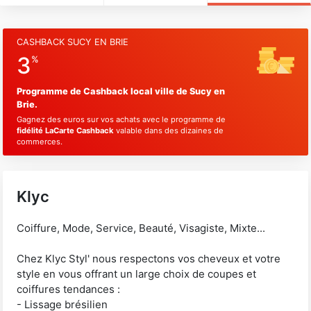
CASHBACK SUCY EN BRIE
3
%
Programme de Cashback local ville de Sucy en
Brie.
Gagnez des euros sur vos achats avec le programme de
fidélité LaCarte Cashback
valable dans des dizaines de
commerces.
Klyc
Coiffure, Mode, Service, Beauté, Visagiste, Mixte...
Chez Klyc Styl' nous respectons vos cheveux et votre
style en vous offrant un large choix de coupes et
coiffures tendances :
- Lissage brésilien