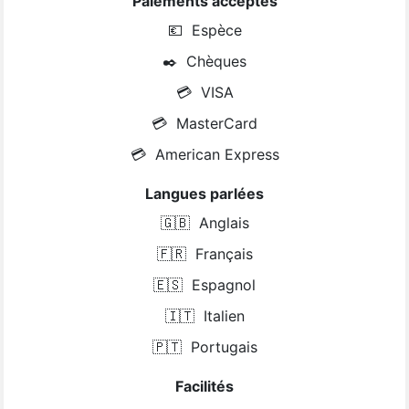
Paiements acceptés
💶
Espèce
✒️
Chèques
💳
VISA
💳
MasterCard
💳
American Express
Langues parlées
🇬🇧
Anglais
🇫🇷
Français
🇪🇸
Espagnol
🇮🇹
Italien
🇵🇹
Portugais
Facilités