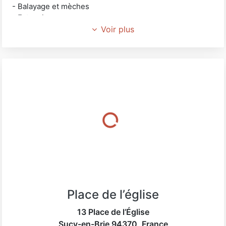
- Balayage et mèches
- Extensions
- Masques classiques et profonds
Voir plus
- Couleurs diverses
- Ombré hair
- Tie and Dye
- Défrisage
Au salon, votre coiffeur vous conseille sur les différents
produits de soins et leur utilisation selon le type et la
nature de cheveux pour améliorer leur beauté et leur
santé au quotidien.
Un événement particulier ? Défilés, pièces de théâtre,
Klyc Styl' se déplace avec tout le matériel nécessaire
pour apporter la coupe ou la coiffure désirée à tous
professionnels.
Place de l’église
13 Place de l’Église
Sucy-en-Brie
94370
,
France