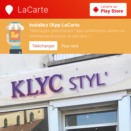
LaCarte sur
LaCarte
Play Store
Installez l'App LaCarte
Téléchargez gratuitement l'app LaCarte pour suivre vos
commerces favoris et ne rien rater !
Télécharger
Plus tard