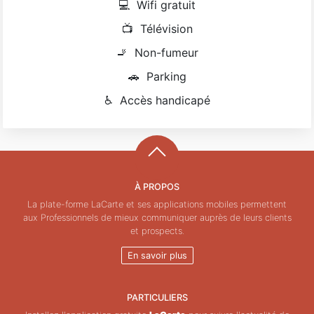
💻
Wifi gratuit
📺
Télévision
🚬
Non-fumeur
🚗
Parking
♿
Accès handicapé
À PROPOS
La plate-forme LaCarte et ses applications mobiles permettent
aux Professionnels de mieux communiquer auprès de leurs clients
et prospects.
En savoir plus
PARTICULIERS