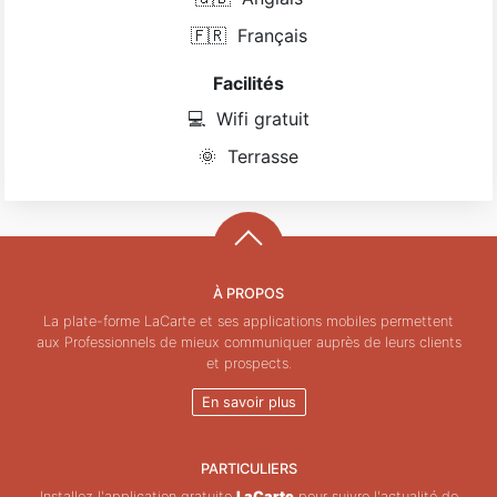
🇫🇷
Français
Facilités
💻
Wifi gratuit
🌞
Terrasse
À PROPOS
La plate-forme LaCarte et ses applications mobiles permettent
aux Professionnels de mieux communiquer auprès de leurs clients
et prospects.
En savoir plus
PARTICULIERS
Installez l'application gratuite
LaCarte
pour suivre l'actualité de