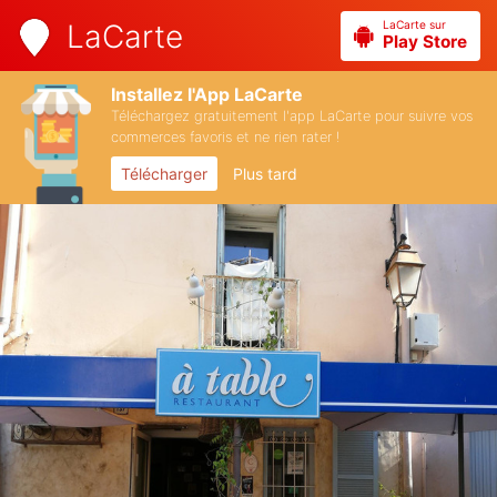
LaCarte sur
LaCarte
Play Store
Installez l'App LaCarte
Téléchargez gratuitement l'app LaCarte pour suivre vos
commerces favoris et ne rien rater !
Télécharger
Plus tard