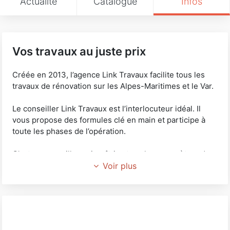
Actualité
Catalogue
Infos
Vos travaux au juste prix
Créée en 2013, l’agence Link Travaux facilite tous les
travaux de rénovation sur les Alpes-Maritimes et le Var.
Le conseiller Link Travaux est l’interlocuteur idéal. Il
vous propose des formules clé en main et participe à
toute les phases de l’opération.
C’est un conseiller qui maîtrise tous les paramètres du
métier, il facilite vos travaux de rénovation immobilière
Voir plus
tous corps d’état. Disponible et réactif, il est le point de
contact entre vous et les diverses entreprises du
bâtiment qui interviennent.