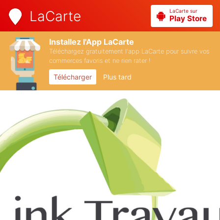
LaCarte sur
LaCarte
Play Store
Installez l'App LaCarte
Téléchargez gratuitement l'app LaCarte pour suivre vos
commerces favoris et ne rien rater !
Télécharger
Plus tard