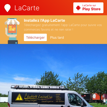
LaCarte sur
LaCarte
Play Store
Installez l'App LaCarte
Téléchargez gratuitement l'app LaCarte pour suivre vos
commerces favoris et ne rien rater !
Télécharger
Plus tard