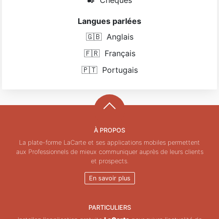
Langues parlées
🇬🇧
Anglais
🇫🇷
Français
🇵🇹
Portugais
À PROPOS
La plate-forme LaCarte et ses applications mobiles permettent
aux Professionnels de mieux communiquer auprès de leurs clients
et prospects.
En savoir plus
PARTICULIERS