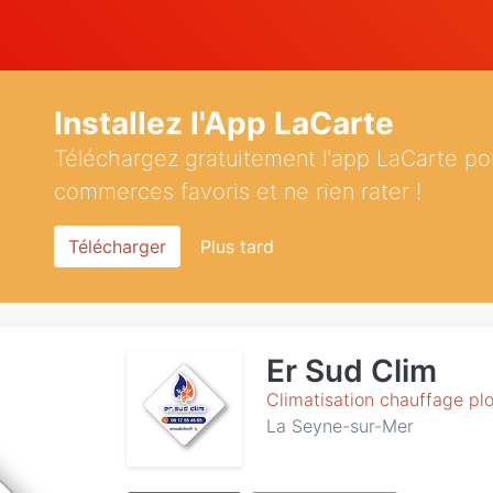
Installez l'App LaCarte
Téléchargez gratuitement l'app LaCarte po
commerces favoris et ne rien rater !
Télécharger
Plus tard
Er Sud Clim
Climatisation chauffage pl
La Seyne-sur-Mer