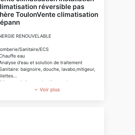
limatisation réversible pas
hère ToulonVente climatisation
épann
NERGIE RENOUVELABLE
lomberie/Sanitaire/ECS
 Chauffe eau
Analyse d'eau et solution de traitement
Sanitaire: baignoire, douche, lavabo,mitigeur,
ilettes...
 Réseaux d'alimentation/évacuation
 Pose Adoucisseur
Voir plus
 WC posé/suspendu
limatisation/VMC
Climatisation air/eau, air/air
 VMC double/simple flux
 Réseaux