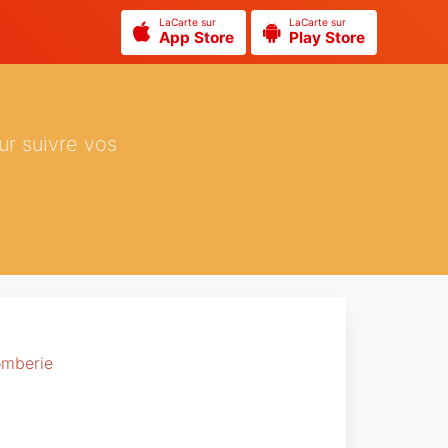
LaCarte sur
LaCarte sur
App Store
Play Store
ur suivre vos
omberie