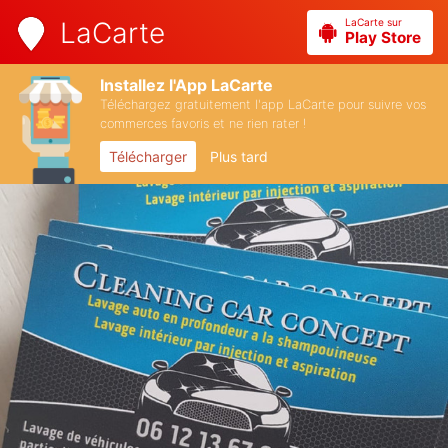
LaCarte sur
LaCarte
Play Store
Installez l'App LaCarte
Téléchargez gratuitement l'app LaCarte pour suivre vos
commerces favoris et ne rien rater !
Télécharger
Plus tard