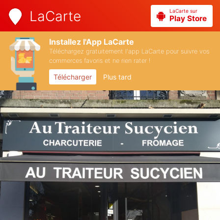
LaCarte sur
LaCarte
Play Store
Installez l'App LaCarte
Téléchargez gratuitement l'app LaCarte pour suivre vos
commerces favoris et ne rien rater !
Télécharger
Plus tard