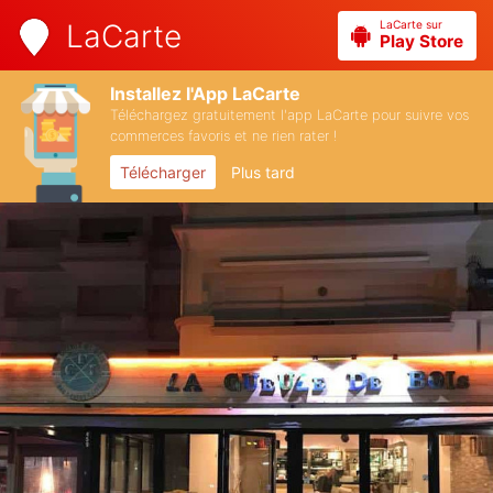
LaCarte sur
LaCarte
Play Store
Installez l'App LaCarte
Téléchargez gratuitement l'app LaCarte pour suivre vos
commerces favoris et ne rien rater !
Télécharger
Plus tard