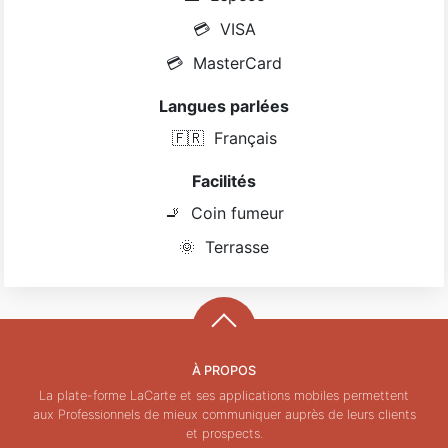
💳
VISA
💳
MasterCard
Langues parlées
🇫🇷
Français
Facilités
🚬
Coin fumeur
🌞
Terrasse
À PROPOS
La plate-forme LaCarte et ses applications mobiles permettent
aux Professionnels de mieux communiquer auprès de leurs clients
et prospects.